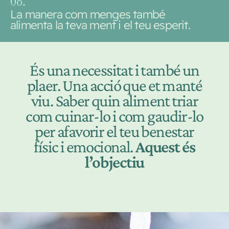
0
8.
La manera com menges també
alimenta la teva ment i el teu esperit.
És una necessitat i també un
plaer. Una acció que et manté
viu. Saber quin aliment triar
com cuinar-lo i com gaudir-lo
per afavorir el teu benestar
físic i emocional.
Aquest és
l’objectiu