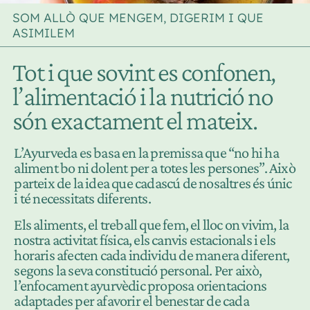
SOM ALLÒ QUE MENGEM, DIGERIM I QUE
ASIMILEM
Tot i que sovint es confonen,
l’alimentació i la nutrició no
són exactament el mateix.
L’Ayurveda es basa en la premissa que “no hi ha
aliment bo ni dolent per a totes les persones”. Això
parteix de la idea que cadascú de nosaltres és únic
i té necessitats diferents.
Els aliments, el treball que fem, el lloc on vivim, la
nostra activitat física, els canvis estacionals i els
horaris afecten cada individu de manera diferent,
segons la seva constitució personal. Per això,
l’enfocament ayurvèdic proposa orientacions
adaptades per afavorir el benestar de cada