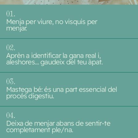
0
1.
Menja per viure, no visquis per
menjar.
0
2.
Aprèn a identificar la gana real i,
aleshores… gaudeix del teu àpat.
0
3.
Mastega bé: és una part essencial del
procés digestiu.
0
4.
Deixa de menjar abans de sentir-te
completament ple/na.