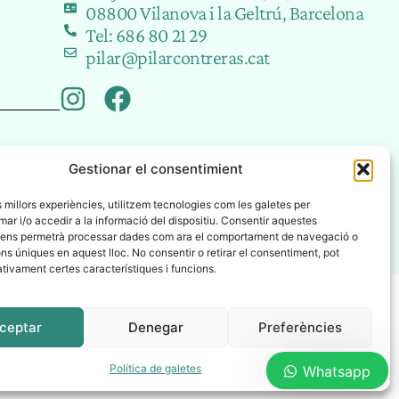
08800 Vilanova i la Geltrú, Barcelona
Tel: 686 80 21 29
pilar@pilarcontreras.cat
Gestionar el consentimient
es millors experiències, utilitzem tecnologies com les galetes per
 i/o accedir a la informació del dispositiu. Consentir aquestes
 ens permetrà processar dades com ara el comportament de navegació o
ons úniques en aquest lloc. No consentir o retirar el consentiment, pot
tivament certes característiques i funcions.
2025
©
AYURVEDA TRADICIONAL
ceptar
Denegar
Preferències
Política de galetes
Whatsapp