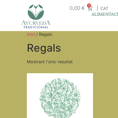
0
0,00
€
CAT
ALIMENTAC
Inici
/ Regals
Regals
Mostrant l'únic resultat