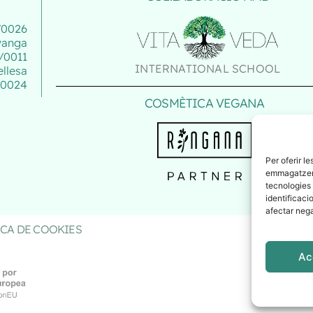
/0026
yanga
/0011
INTERNATIONAL SCHOOL
ellesa
/0024
COSMÈTICA VEGANA
Per oferir l
emmagatzemar
tecnologies
identificaci
afectar nega
ICA DE COOKIES
Ac