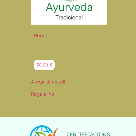
Regal
50,00
€
Afegir al cistell
Regala-ho!
CERTIFICACIONS